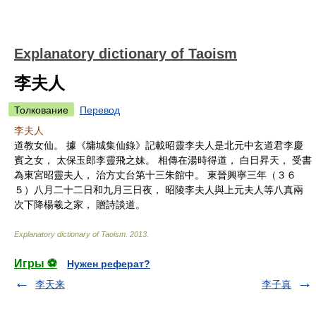
Explanatory dictionary of Taoism
李夫人
Толкование
Перевод
李夫人
道教女仙。 據《墉城集仙錄》記載昭靈李夫人是北元中玄道君李慶
賓之女， 太保玉郎李靈飛之妹。 相傳在湯時得道， 白日昇天， 受書
為東宮昭靈夫人， 治方丈台第十三朱館中。 東晉興寧三年（３６
５）八月二十二日和九月三日夜， 昭陵李夫人與上元夫人等八真兩
次下降楊羲之家， 贈詩談道。
Explanatory dictionary of Taoism
.
2013
.
Игры ⚽
Нужен реферат?
李天来
李子真