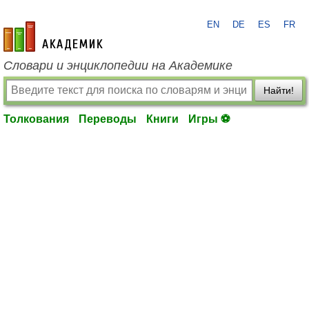
EN
DE
ES
FR
academic.ru
Словари и энциклопедии на Академике
Найти!
Толкования
Переводы
Книги
Игры ⚽