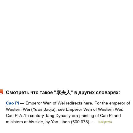
Смотреть что такое "李夫人" в других словарях:
Cao Pi
— Emperor Wen of Wei redirects here. For the emperor of
Western Wei (Yuan Baoju), see Emperor Wen of Western Wei.
Cao Pi A 7th century Tang Dynasty era painting of Cao Pi and
ministers at his side, by Yan Liben (600 673) …
Wikipedia